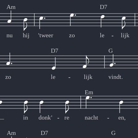
Am
D7
nu
hij
'tweer
zo
le
-
-
lijk
D7
G
zo
le
-
-
lijk
vindt.
Em
in
donk'
-
-
re
nacht
-
-
en,
Am
D7
G