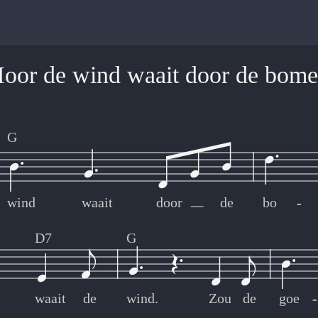
oor de wind waait door de bom
G
wind
waait
door
de
bo
-
-
D7
G
waait
de
wind.
Zou
de
goe
-
-