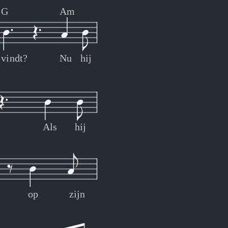
G
Am
vindt?
Nu
hij
Als
hij
op
zijn