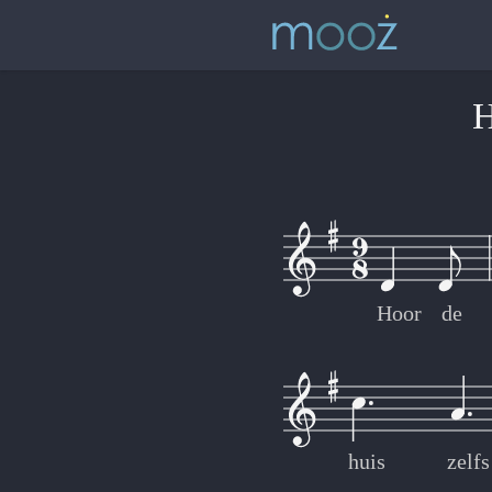
H
Hoor
de
huis
zelfs