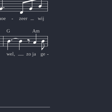
hoe
-
-
zeer
wij
G
Am
wel,
zo
ja
ge
-
-