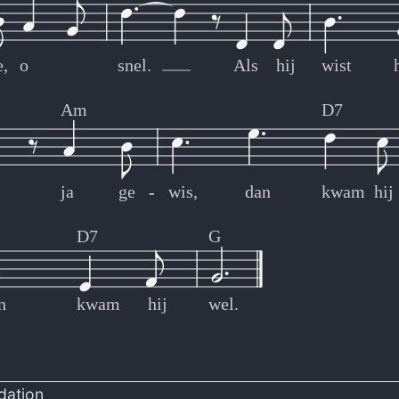
e,
o
snel.
Als
hij
wist
Am
D7
ja
ge
-
-
wis,
dan
kwam
hij
D7
G
n
kwam
hij
wel.
dation