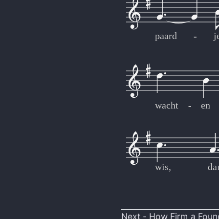
paard
-
-
j
wacht
-
-
en
wis,
da
Next -
How Firm a Foun