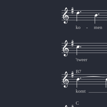
ko
-
-
men
'tweer
B7
komt
C